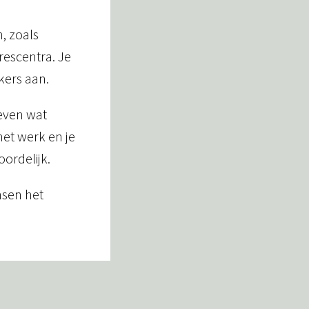
 zoals 
escentra. Je 
ers aan.
even wat 
het werk en je 
oordelijk.
nsen het 