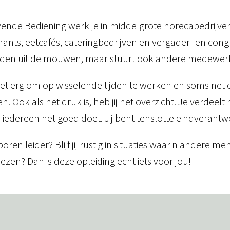
vende Bediening werk je in middelgrote horecabedrijven,
rants, eetcafés, cateringbedrijven en vergader- en congr
nden uit de mouwen, maar stuurt ook andere medewerk
niet erg om op wisselende tijden te werken en soms net 
n. Ook als het druk is, heb jij het overzicht. Je verdeelt 
f iedereen het goed doet. Jij bent tenslotte eindverantw
boren leider? Blijf jij rustig in situaties waarin andere me
iezen? Dan is deze opleiding echt iets voor jou!