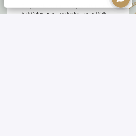
Ben je benieuwd naar waar je ons kunt vinden? 
Valk Opleidingen is onderdeel van het Valk 
Service Center in Breukelen
. 
Ons trainingshuis 
vindt je naast Hotel Breukelen.
Adres
Stationsweg 91

3621 LK, Breukelen
+
−