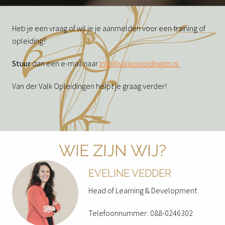
Heb je een vraag of wil je je aanmelden voor een training of 
opleiding?
Stuur 
dan een e-mail naar 
info@valkopleidingen.nl 
Van der Valk Opleidingen helpt je graag verder!
WIE ZIJN WIJ?
EVELINE VEDDER
Head of Learning & Development 
Telefoonnummer: 088-0246302