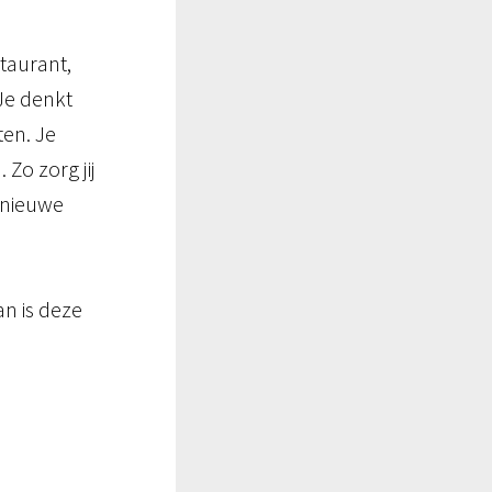
taurant, 
Je denkt 
en. Je 
o zorg jij 
 nieuwe 
 is deze 