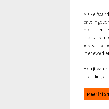
Als Zelfstan
cateringbedri
mee over de 
maakt een pl
ervoor dat i
medewerkers 
Hou jij van 
opleiding ech
Meer infor