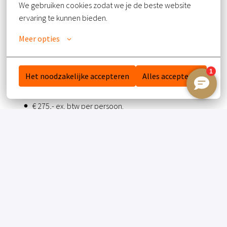
We gebruiken cookies zodat we je de beste website 
ervaring te kunnen bieden.
Deze training duurt een dag, van 9.00 uur tot 16.00 uur.
Meer opties
Het noodzakelijke accepteren
Alles accepteren
WAT IS DE INVESTERING?
€ 275,- ex. btw per persoon.
WANNEER KAN IK DEELNEMEN?
Deze training wordt gegeven op de volgende momenten:
Datum en locatie volgt binnenkort
Wil je meer weten klik dan
hier
.